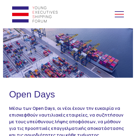
YES to Schools &
Universities
Yes to Forums
Open and Career Days
Open Days
Mentoring
Μέσω των Open Days, οι νέοι έχουν την ευκαιρία να
Μάθημα Ναυτιλίας
επισκεφθούν ναυτιλιακές εταιρείες, να συζητήσουν
με τους υπεύθυνους λήψης αποφάσεων, να μάθουν
CV Platform
για τις προοπτικές επαγγελματικής αποκατάστασης
και τις αρμοδιότητες του κάθε τμήματος.