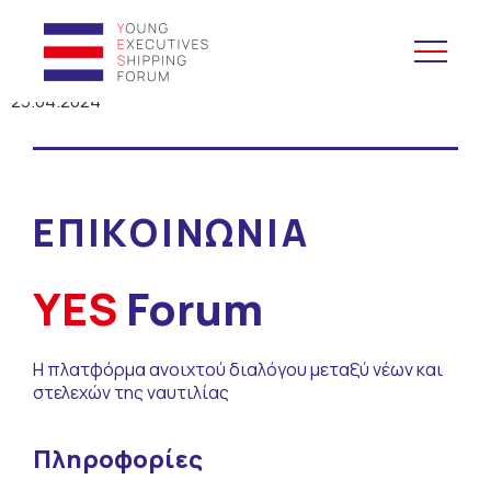
23.04.2024
YES to Schools &
Universities
ΕΠΙΚΟΙΝΩΝΙΑ
Yes to Forums
Open and Career Days
YES
Forum
Mentoring
Η πλατφόρμα ανοιχτού διαλόγου μεταξύ νέων και
στελεχών της ναυτιλίας
Μάθημα Ναυτιλίας
Πληροφορίες
CV Platform